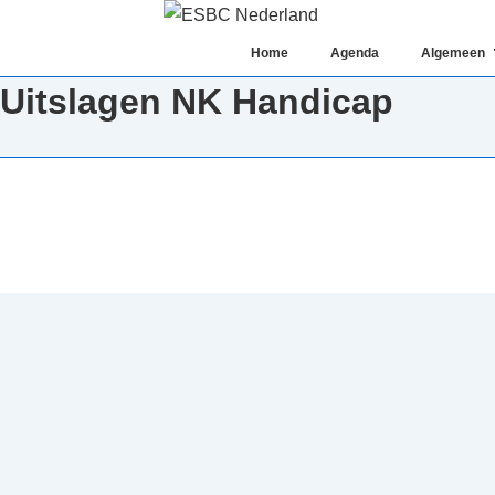
↓
Doorgaan
Hoofd
Home
Agenda
Algemeen
naar
navigatie
Uitslagen NK Handicap
hoofdinhoud