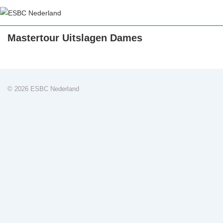
↓
Doorgaan
naar
Mastertour Uitslagen Dames
hoofdinhoud
© 2026 ESBC Nederland